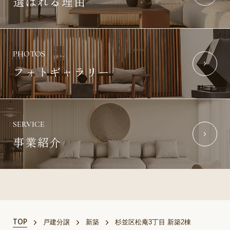
選ばれる理由
PHOTOS
フォトギャラリー
SERVICE
事業紹介
TOP
戸建分譲
新築
杉並区松庵3丁目 新築2棟