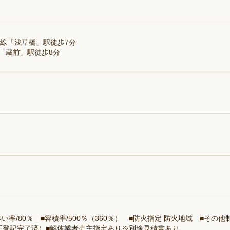
草線「浅草橋」駅徒歩7分
「蔵前」駅徒歩8分
い率/80％ ■容積率/500％（360％） ■防火指定 防火地域 ■その
正登記完了済）■解体業者売主指定あり※別途見積書あり