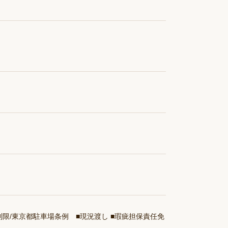
他制限/東京都駐車場条例 ■現況渡し ■瑕疵担保責任免