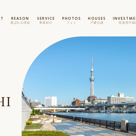
PT
REASON
SERVICE
PHOTOS
HOUSES
INVESTM
ト
選ばれる理由
事業紹介
フォト
戸建分譲
投資用不動
HI