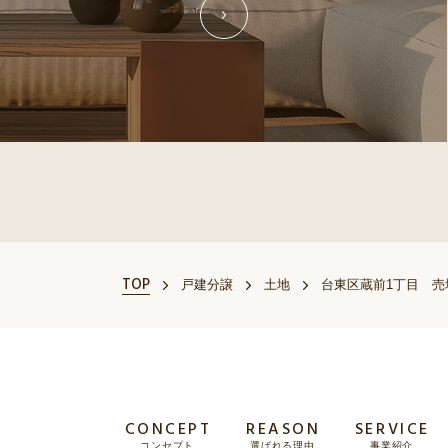
TOP
戸建分譲
土地
台東区蔵前1丁目 売
CONCEPT
REASON
SERVICE
コンセプト
選ばれる理由
事業紹介