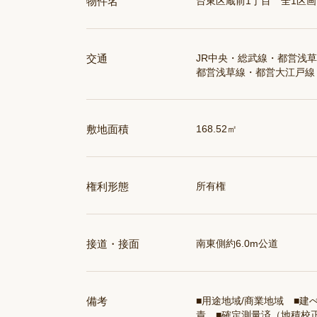
物件名
台東区蔵前1丁目 全1区画
交通
JR中央・総武線・都営浅
都営浅草線・都営大江戸線
敷地面積
168.52㎡
権利形態
所有権
接道・接面
南東側約6.0m公道
備考
■用途地域/商業地域 ■建ぺ
責 ■確定測量済（地積校