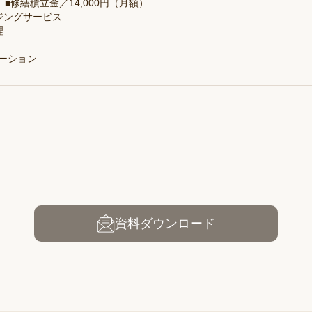
）■修繕積立金／14,000円（月額）
ジングサービス
理
ベーション
資料ダウンロード