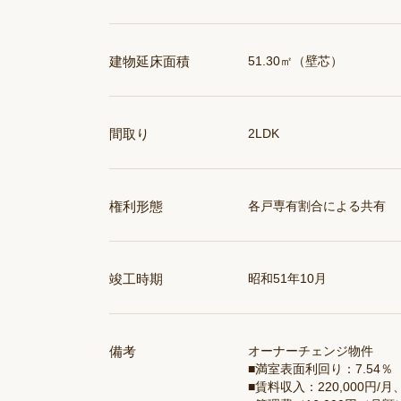
建物延床面積
51.30㎡（壁芯）
間取り
2LDK
権利形態
各戸専有割合による共有
竣工時期
昭和51年10月
備考
オーナーチェンジ物件
■満室表面利回り：7.54％
■賃料収入：220,000円/月、2